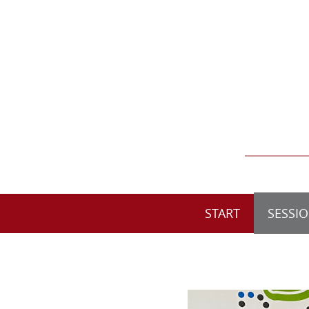
START
SESSI