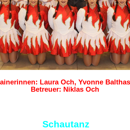
rainerinnen: Laura Och, Yvonne Balthas
Betreuer: Niklas Och
Schautanz