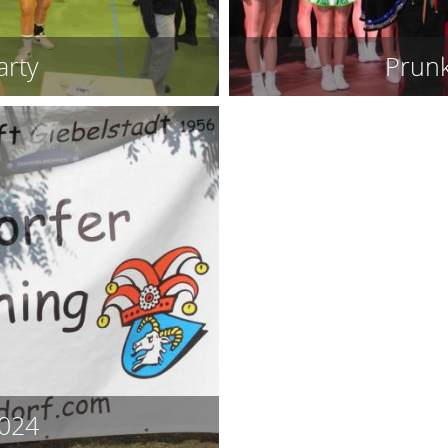
arty
Prunk
2024